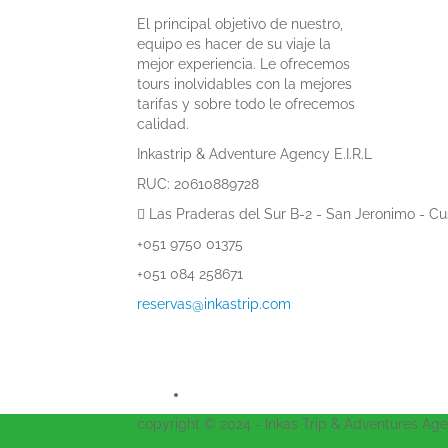
El principal objetivo de nuestro,
equipo es hacer de su viaje la
mejor experiencia. Le ofrecemos
tours inolvidables con la mejores
tarifas y sobre todo le ofrecemos
calidad.
Inkastrip & Adventure Agency E.I.R.L
RUC: 20610889728
Las Praderas del Sur B-2 - San Jeronimo - C
+051 9750 01375
+051 084 258671
reservas@inkastrip.com
copyright © 2024 - Inkas Trip & Adventures Age